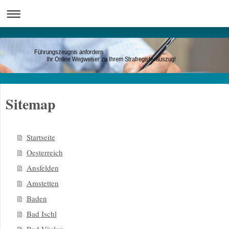
Führungszeugnis anfordern
Ihr Online Wegweiser zu Ihrem Strafregisterauszug!
Sitemap
Startseite
Oesterreich
Ansfelden
Amstetten
Baden
Bad Ischl